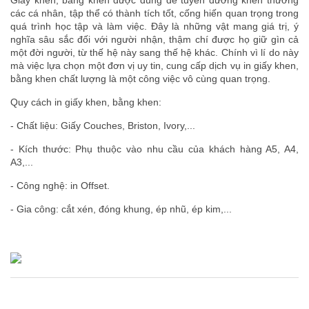
Giấy khen, bằng khen được dùng để tuyên dương khen thưởng
các cá nhân, tập thể có thành tích tốt, cống hiến quan trọng trong
quá trình học tập và làm việc. Đây là những vật mang giá trị, ý
nghĩa sâu sắc đối với người nhận, thậm chí được họ giữ gìn cả
một đời người, từ thế hệ này sang thế hệ khác. Chính vì lí do này
mà việc lựa chọn một đơn vị uy tin, cung cấp dịch vụ in giấy khen,
bằng khen chất lượng là một công việc vô cùng quan trọng.
Quy cách in giấy khen, bằng khen:
- Chất liệu: Giấy Couches, Briston, Ivory,...
- Kích thước: Phụ thuộc vào nhu cầu của khách hàng A5, A4,
A3,...
- Công nghệ: in Offset.
- Gia công: cắt xén, đóng khung, ép nhũ, ép kim,...