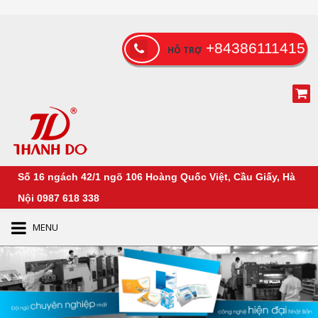
+84386111415
HỖ TRỢ
Số 16 ngách 42/1 ngõ 106 Hoàng Quốc Việt, Cầu Giấy, Hà
Nội
0987 618 338
MENU