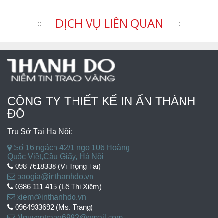
DỊCH VỤ LIÊN QUAN
CÔNG TY THIẾT KẾ IN ẤN THÀNH
ĐÔ
Trụ Sở Tại Hà Nội:
Số 16 ngách 42/1 ngõ 106 Hoàng
Quốc Việt,Cầu Giấy, Hà Nội
098 7618338 (Vi Trọng Tài)
baogia@inthanhdo.vn
0386 111 415 (Lê Thị Xiêm)
xiem@inthanhdo.vn
0964933692 (Ms. Trang)
Nguyentrang6992@gmail.com