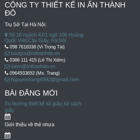
CÔNG TY THIẾT KẾ IN ẤN THÀNH
ĐÔ
Trụ Sở Tại Hà Nội:
Số 16 ngách 42/1 ngõ 106 Hoàng
Quốc Việt,Cầu Giấy, Hà Nội
098 7618338 (Vi Trọng Tài)
baogia@inthanhdo.vn
0386 111 415 (Lê Thị Xiêm)
xiem@inthanhdo.vn
0964933692 (Ms. Trang)
Nguyentrang6992@gmail.com
BÀI ĐĂNG MỚI
Xu hướng thiết kế túi giấy, túi xách
giấy
Giới thiệu về thẻ nhựa