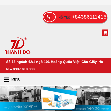
+84386111415
HỖ TRỢ
Số 16 ngách 42/1 ngõ 106 Hoàng Quốc Việt, Cầu Giấy, Hà
Nội
0987 618 338
MENU